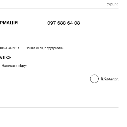
Укр
Eng
097 688 64 08
ОРМАЦІЯ
АШКИ ORNER
Чашка «Так, я трудоголік»
олік»
Написати відгук
В бажання