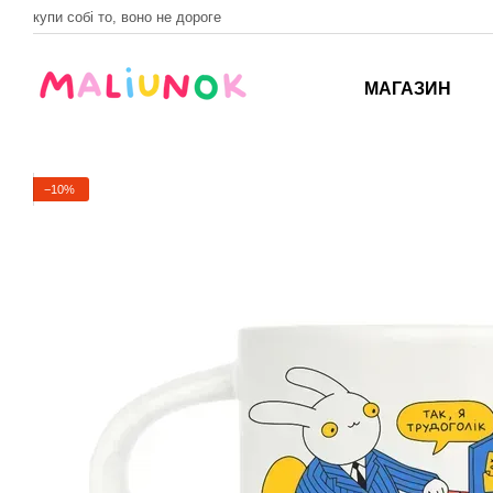
Перейти до основного контенту
купи собі то, воно не дороге
МАГАЗИН
−10%