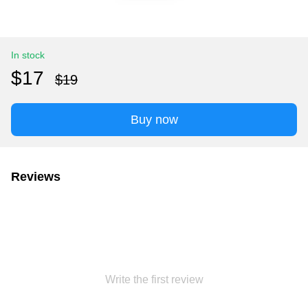
In stock
$17
$19
Buy now
Reviews
Write the first review