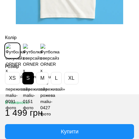
Колір
Розмір
XS
S
M
L
XL
В наявності
1 499 грн
Купити