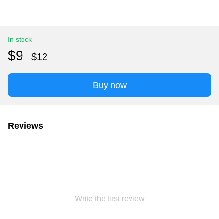
In stock
$9
$12
Buy now
Reviews
Write the first review