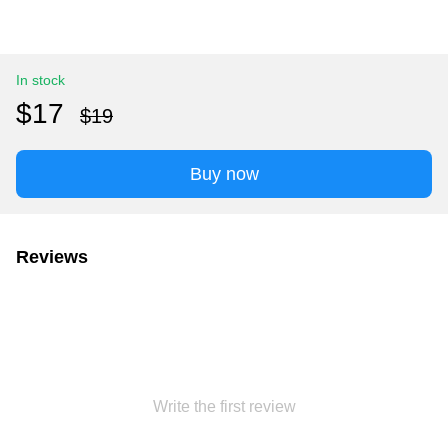
In stock
$17
$19
Buy now
Reviews
Write the first review