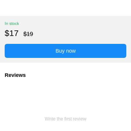
In stock
$17
$19
Buy now
Reviews
Write the first review