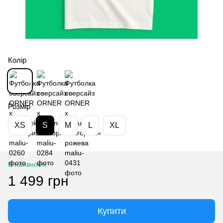
Колір
Розмір
XS
S
M
L
XL
В наявності
1 499 грн
Купити