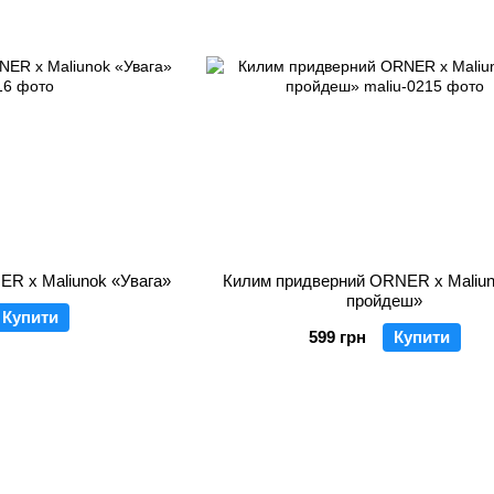
R x Maliunok «Увага»
Килим придверний ORNER x Maliu
пройдеш»
Купити
599 грн
Купити