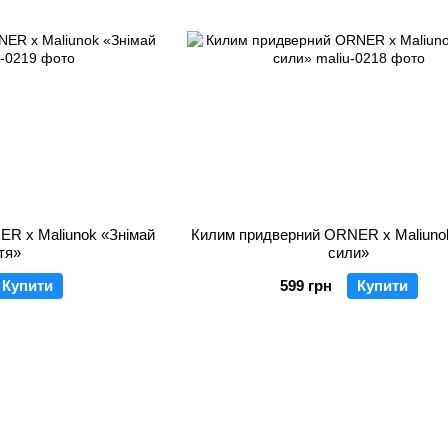
R x Maliunok «Знімай
Килим придверний ORNER x Maliuno
тя»
сили»
Купити
599 грн
Купити