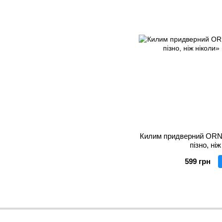
Килим придверний ORN
пізно, ні
599 грн