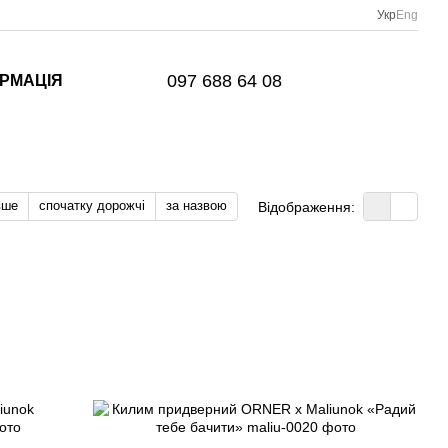
Укр
Eng
097 688 64 08
ОРМАЦІЯ
вше
спочатку дорожчі
за назвою
Відображення: