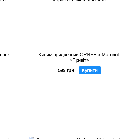
iunok
Килим придверний ORNER x Maliunok
«Привіт»
599 грн
Купити