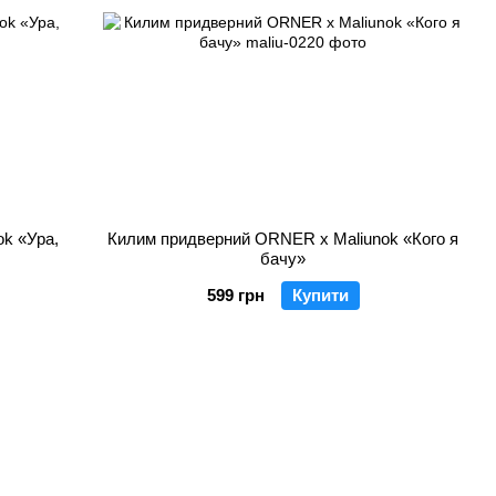
k «Ура,
Килим придверний ORNER x Maliunok «Кого я
бачу»
599 грн
Купити