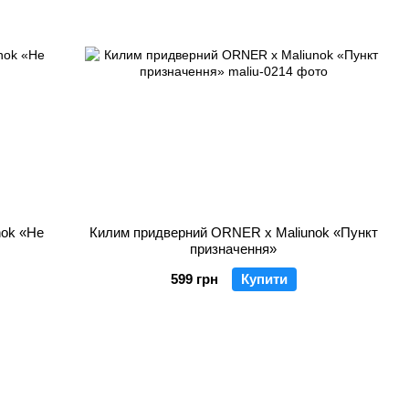
nok «Не
Килим придверний ORNER x Maliunok «Пункт
призначення»
599 грн
Купити