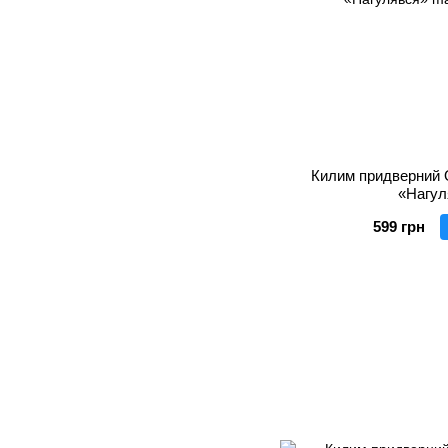
Килим придверний 
«Нагул
599 грн