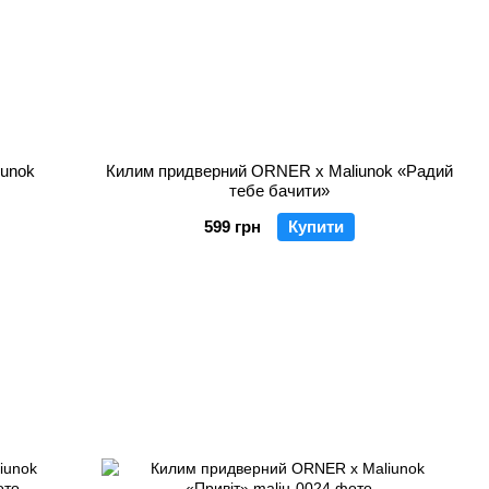
iunok
Килим придверний ORNER x Maliunok «Радий
тебе бачити»
599 грн
Купити