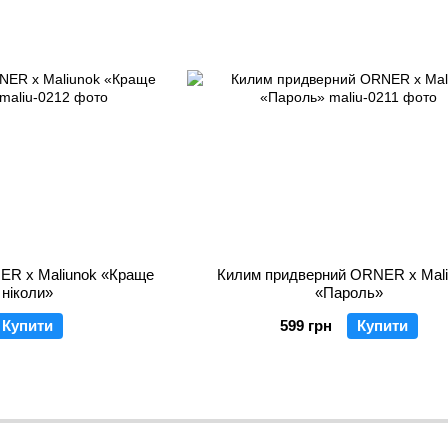
ER x Maliunok «Краще
Килим придверний ORNER x Mal
ж ніколи»
«Пароль»
Купити
599 грн
Купити