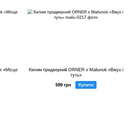
k «Місце
Килим придверний ORNER x Maliunok «Вжух і
туть»
599 грн
Купити