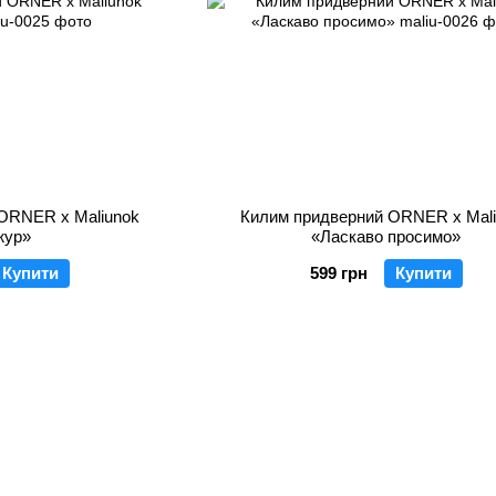
ORNER x Maliunok
Килим придверний ORNER x Mal
жур»
«Ласкаво просимо»
Купити
599 грн
Купити