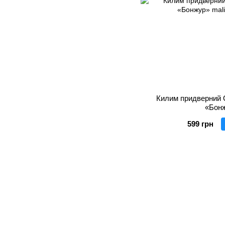
Килим придверний 
«Бон
599 грн