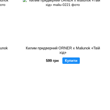
iunok
Килим придверний ORNER x Maliunok «Твій
хід»
599 грн
Купити