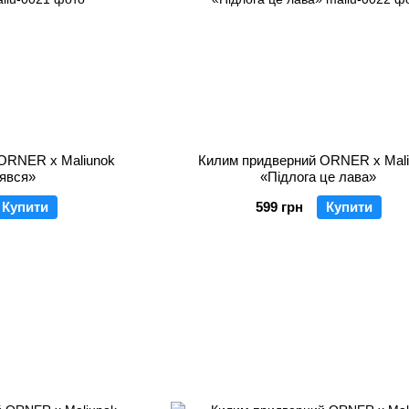
ORNER x Maliunok
Килим придверний ORNER x Mal
явся»
«Підлога це лава»
Купити
599 грн
Купити