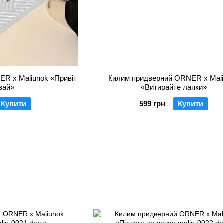
R x Maliunok «Привіт
Килим придверний ORNER x Mal
вай»
«Витирайте лапки»
Купити
599 грн
Купити