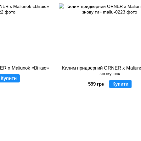
R x Maliunok «Вітаю»
Килим придверний ORNER x Maliuno
знову ти»
Купити
599 грн
Купити