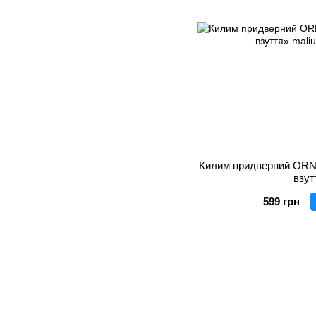
Килим придверний ORNE
взут
599 грн