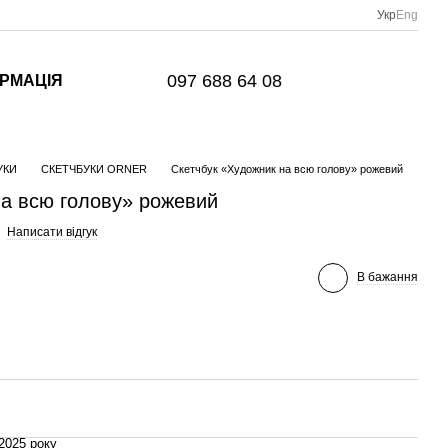
Укр
Eng
097 688 64 08
ОРМАЦІЯ
УКИ
СКЕТЧБУКИ ORNER
Скетчбук «Художник на всю голову» рожевий
на всю голову» рожевий
Написати відгук
В бажання
2025 року