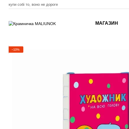
Перейти до основного контенту
купи собі то, воно не дороге
МАГАЗИН
−10%