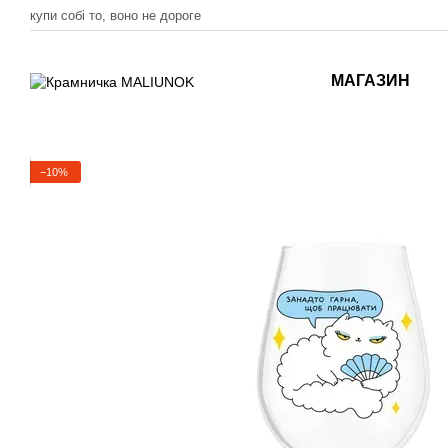
Перейти до основного контенту
купи собі то, воно не дороге
МАГАЗИН
−10%