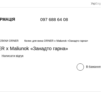
Укр
Eng
097 688 64 08
ОРМАЦІЯ
ЕЛИХИ ORNER
Келих для вина ORNER x Maliunok «Занадто гарна»
R x Maliunok «Занадто гарна»
Написати відгук
В бажання